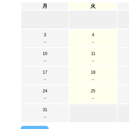
月
火
3
4
－
－
10
11
－
－
17
18
－
－
24
25
－
－
31
－