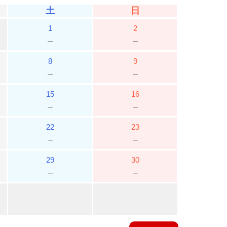
土
日
1
2
－
－
8
9
－
－
15
16
－
－
22
23
－
－
29
30
－
－