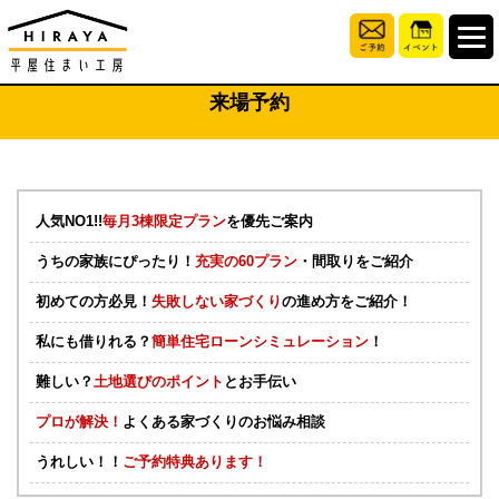
来場予約
人気NO1!!
毎月3棟限定プラン
を優先ご案内
うちの家族にぴったり！
充実の60プラン
・間取りをご紹介
初めての方必見！
失敗しない家づくり
の進め方をご紹介！
私にも借りれる？
簡単住宅ローンシミュレーション
！
難しい？
土地選びのポイント
とお手伝い
プロが解決！
よくある家づくりのお悩み相談
うれしい！！
ご予約特典あります！