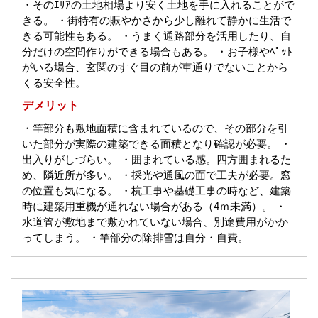
・そのｴﾘｱの土地相場より安く土地を手に入れることがで
きる。
・街特有の賑やかさから少し離れて静かに生活で
きる可能性もある。
・うまく通路部分を活用したり、自
分だけの空間作りができる場合もある。
・お子様やﾍﾟｯﾄ
がいる場合、玄関のすぐ目の前が車通りでないことから
くる安全性。
デメリット
・竿部分も敷地面積に含まれているので、その部分を引
いた部分が実際の建築できる面積となり確認が必要。
・
出入りがしづらい。
・囲まれている感。四方囲まれるた
め、隣近所が多い。
・採光や通風の面で工夫が必要。窓
の位置も気になる。
・杭工事や基礎工事の時など、建築
時に建築用重機が通れない場合がある（4ｍ未満）。
・
水道管が敷地まで敷かれていない場合、別途費用がかか
ってしまう。
・竿部分の除排雪は自分・自費。