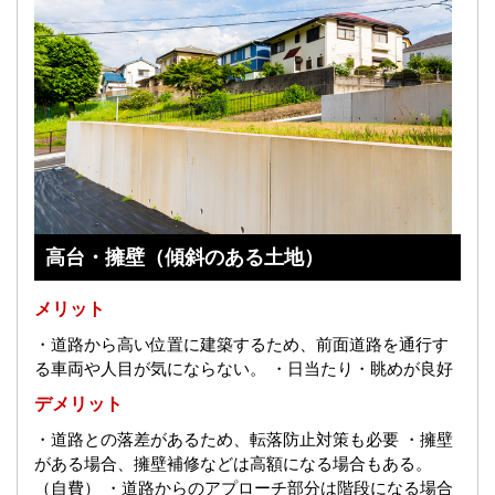
高台・擁壁（傾斜のある土地）
メリット
・道路から高い位置に建築するため、前面道路を通行す
る車両や人目が気にならない。
・日当たり・眺めが良好
デメリット
・道路との落差があるため、転落防止対策も必要
・擁壁
がある場合、擁壁補修などは高額になる場合もある。
（自費）
・道路からのアプローチ部分は階段になる場合